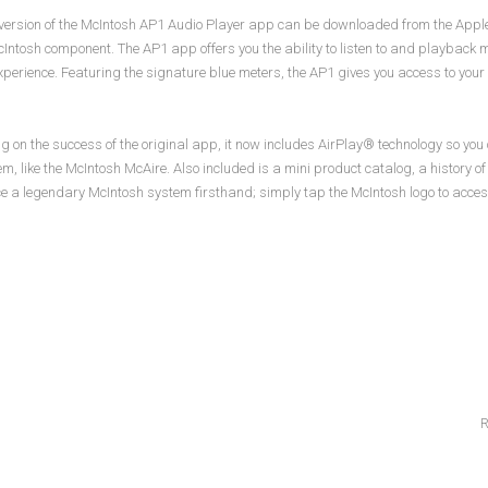
ersion of the McIntosh AP1 Audio Player app can be downloaded from the Apple St
McIntosh component. The AP1 app offers you the ability to listen to and playbac
perience. Featuring the signature blue meters, the AP1 gives you access to your au
ng on the success of the original app, it now includes AirPlay® technology so yo
m, like the McIntosh McAire. Also included is a mini product catalog, a history 
e a legendary McIntosh system firsthand; simply tap the McIntosh logo to access
R