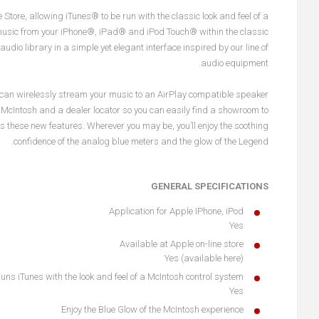
ore, allowing iTunes® to be run with the classic look and feel of a
k music from your iPhone®, iPad® and iPod Touch® within the classic
dio library in a simple yet elegant interface inspired by our line of
audio equipment.
u can wirelessly stream your music to an AirPlay compatible speaker
of McIntosh and a dealer locator so you can easily find a showroom to
 these new features. Wherever you may be, you’ll enjoy the soothing
confidence of the analog blue meters and the glow of the Legend.
GENERAL SPECIFICATIONS
Application for Apple IPhone, iPod
Yes
Available at Apple on-line store
Yes (available
here
)
uns iTunes with the look and feel of a McIntosh control system
Yes
Enjoy the Blue Glow of the McIntosh experience