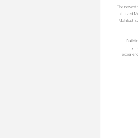
The newest v
full sized 
McIntosh ex
Buildi
syste
experienc