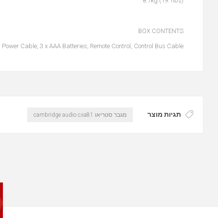
8.7kg (19.1lbs)
BOX CONTENTS
 Power Cable, 3 x AAA Batteries, Remote Control, Control Bus Cable
תגיות מוצר
מגבר סטריאו cambridge audio cxa81