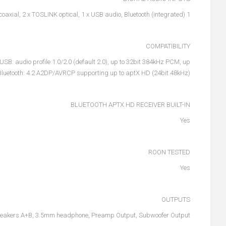
1 x S/PDIF coaxial, 2 x TOSLINK optical, 1 x USB audio, Bluetooth (integrated)
COMPATIBILITY
B: audio profile 1.0/2.0 (default 2.0), up to 32bit 384kHz PCM, up
luetooth: 4.2 A2DP/AVRCP supporting up to aptX HD (24bit 48kHz)
BLUETOOTH APTX HD RECEIVER BUILT-IN
Yes
ROON TESTED
Yes
OUTPUTS
eakers A+B, 3.5mm headphone, Preamp Output, Subwoofer Output