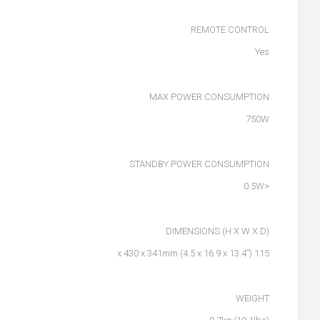
REMOTE CONTROL
Yes
MAX POWER CONSUMPTION
750W
STANDBY POWER CONSUMPTION
<0.5W
DIMENSIONS (H X W X D)
115 x 430 x 341mm (4.5 x 16.9 x 13.4”)
WEIGHT