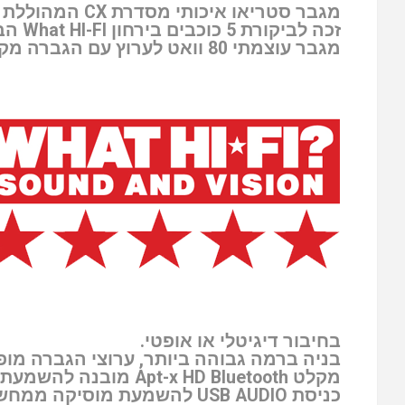
מגבר סטריאו איכותי מסדרת CX המהוללת וזוכת הפרסים.
זכה לביקורת 5 כוכבים בירחון What HI-FI הבריטי.
מגבר עוצמתי 80 וואט לערוץ עם הגברה מקצועית Class AB לאיכות סאונד גבוהה, עומק ופירוט.
בחיבור דיגיטלי או אופטי.
בניה ברמה גבוהה ביותר, ערוצי הגברה מופ
מקלט Apt-x HD Bluetooth מובנה להשמעת מוסיקה ממכשירים אלחוטיים באיכות גבוהה ביותר.
כניסת USB AUDIO להשמעת מוסיקה ממחשבים וטאבלט.