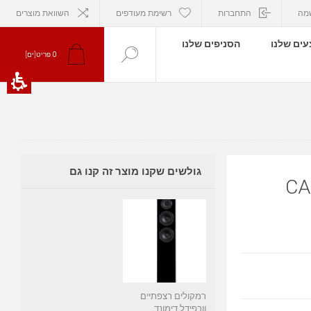
מה
התחברות
רשימת מעודפים
השוואת מוצרים
ים שלנו
הסניפים שלנו
0
פריט[ים]
גולשים שקנו מוצר זה קנו גם
CAM
רמקולים רצפתיים
וורפידל דימונד