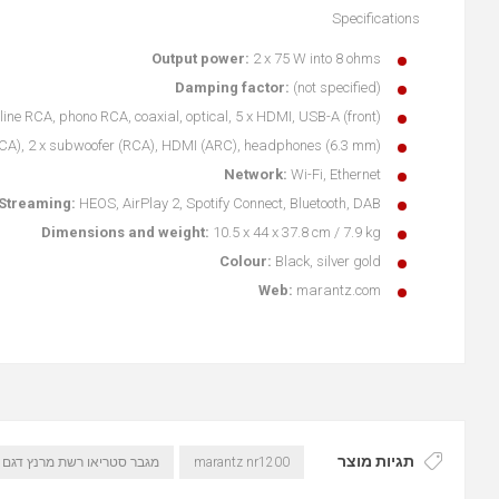
Specifications
Output power:
2 x 75 W into 8 ohms
Damping factor:
(not specified)
 line RCA, phono RCA, coaxial, optical, 5 x HDMI, USB-A (front)
RCA), 2 x subwoofer (RCA), HDMI (ARC), headphones (6.3 mm)
Network:
Wi-Fi, Ethernet
Streaming:
HEOS, AirPlay 2, Spotify Connect, Bluetooth, DAB+
Dimensions and weight:
10.5 x 44 x 37.8 cm / 7.9 kg
Colour:
Black, silver gold
Web:
marantz.com
תגיות מוצר
marantz nr1200
מגבר סטריאו רשת מרנץ דגם marantz nr1200