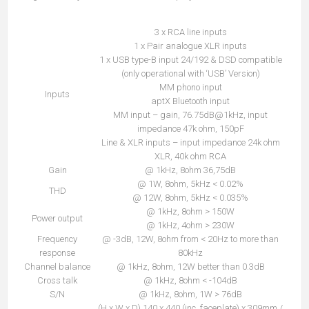
3 x RCA line inputs
1 x Pair analogue XLR inputs
1 x USB type-B input 24/192 & DSD compatible
(only operational with ‘USB’ Version)
MM phono input
Inputs
aptX Bluetooth input
MM input – gain, 76.75dB@1kHz, input
impedance 47k ohm, 150pF
Line & XLR inputs – input impedance 24k ohm
XLR, 40k ohm RCA
Gain
@ 1kHz, 8ohm 36,75dB
@ 1W, 8ohm, 5kHz < 0.02%
THD
@ 12W, 8ohm, 5kHz < 0.035%
@ 1kHz, 8ohm > 150W
Power output
@ 1kHz, 4ohm > 230W
Frequency
@ -3dB, 12W, 8ohm from < 20Hz to more than
response
80kHz
Channel balance
@ 1kHz, 8ohm, 12W better than 0.3dB
Cross talk
@ 1kHz, 8ohm < -104dB
S/N
@ 1kHz, 8ohm, 1W > 76dB
(H x W x D) 140 x 440 (inc. faceplate) x 309mm /