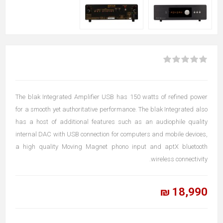
The blak Integrated Amplifier USB has 150 watts of refined power
for a smooth yet authoritative performance. The blak Integrated also
has a host of additional features such as an audiophile quality
internal DAC with USB connection for computers and mobile devices,
a high quality Moving Magnet phono input and aptX bluetooth
wireless connectivity.
18,990 ₪