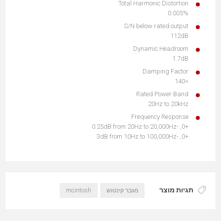
Total Harmonic Distortion
0.005%
S/N below rated output
112dB
Dynamic Headroom
1.7dB
Damping Factor
>140
Rated Power Band
20Hz to 20kHz
Frequency Response
+0, -0.25dB from 20Hz to 20,000Hz
+0, -3dB from 10Hz to 100,000Hz
תגיות מוצר
mcintosh
מגבר קינטוש