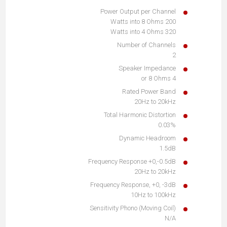
Power Output per Channel
200 Watts into 8 Ohms
320 Watts into 4 Ohms
Number of Channels
2
Speaker Impedance
4 or 8 Ohms
Rated Power Band
20Hz to 20kHz
Total Harmonic Distortion
0.03%
Dynamic Headroom
1.5dB
Frequency Response +0,-0.5dB
20Hz to 20kHz
Frequency Response, +0, -3dB
10Hz to 100kHz
Sensitivity Phono (Moving Coil)
N/A