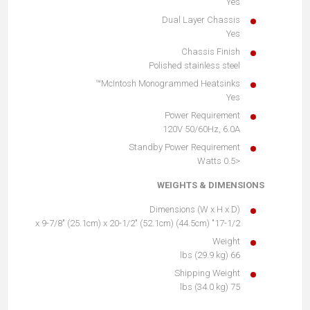
Yes
Dual Layer Chassis
Yes
Chassis Finish
Polished stainless steel
McIntosh Monogrammed Heatsinks™
Yes
Power Requirement
120V 50/60Hz, 6.0A
Standby Power Requirement
<0.5 Watts
WEIGHTS & DIMENSIONS
Dimensions (W x H x D)
17-1/2" (44.5cm) x 9-7/8" (25.1cm) x 20-1/2" (52.1cm)
Weight
66 lbs (29.9 kg)
Shipping Weight
75 lbs (34.0 kg)