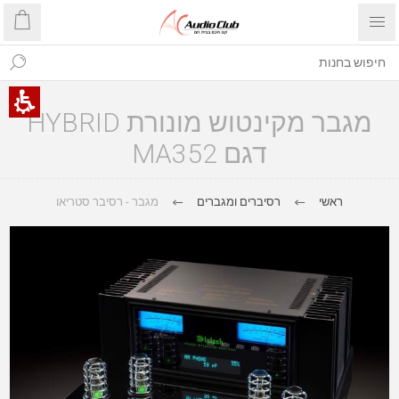
מגבר מקינטוש מונורת HYBRID
דגם MA352
ראשי
רסיברים ומגברים
מגבר - רסיבר סטריאו