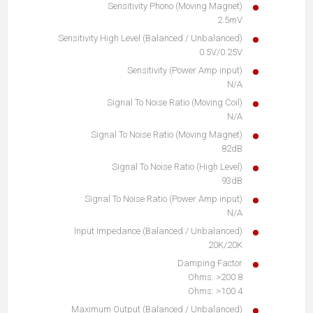
Sensitivity Phono (Moving Magnet)
2.5mV
Sensitivity High Level (Balanced / Unbalanced)
0.5V/0.25V
Sensitivity (Power Amp input)
N/A
Signal To Noise Ratio (Moving Coil)
N/A
Signal To Noise Ratio (Moving Magnet)
82dB
Signal To Noise Ratio (High Level)
93dB
Signal To Noise Ratio (Power Amp input)
N/A
Input Impedance (Balanced / Unbalanced)
20K/20K
Damping Factor
8 Ohms: >200
4 Ohms: >100
Maximum Output (Balanced / Unbalanced)