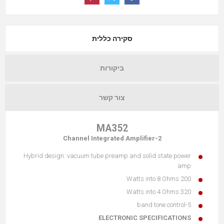
סקירה כללית
ביקורות
צור קשר
MA352
2-Channel Integrated Amplifier
Hybrid design: vacuum tube preamp and solid state power
amp
200 Watts into 8 Ohms
320 Watts into 4 Ohms
5-band tone control
ELECTRONIC SPECIFICATIONS