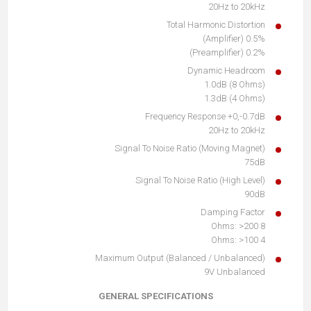
20Hz to 20kHz
Total Harmonic Distortion
0.5% (Amplifier)
0.2% (Preamplifier)
Dynamic Headroom
1.0dB (8 Ohms)
1.3dB (4 Ohms)
Frequency Response +0,-0.7dB
20Hz to 20kHz
Signal To Noise Ratio (Moving Magnet)
75dB
Signal To Noise Ratio (High Level)
90dB
Damping Factor
8 Ohms: >200
4 Ohms: >100
Maximum Output (Balanced / Unbalanced)
9V Unbalanced
GENERAL SPECIFICATIONS