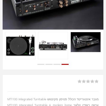
מגבר אינטגרייטד הכולל פטיפון מקינטוש MTI100 Integrated Turntable
עכשיו באודיו קלאב MTI100 Integrated Turntable A modern home