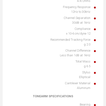
47k Ohms
Frequency Response
12Hz to 30kHz
Channel Separation
30dB at 1kHz
Compliance
12 x 10-6 cm/dyne
Recommended Tracking Force
2.0 g
Channel Difference
Less than 1dB at 1kHz
Total Mass
6.5 g
Stylus
Elliptical
Cantilever Material
Aluminum
TONEARM SPECIFICATIONS
Bearing