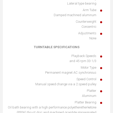
Lateral type bearing
Arm Tube
Damped machined aluminum
Counterweight
Concentric
Adjustments
None
TURNTABLE SPECIFICATIONS
Playback Speeds
33-1/3 and 45 rpm
Motor Type
Permanent magnet AC synchronous
Speed Control
Manual speed change via a 2 speed pulley
Platter
Aluminum
Platter Bearing
Oil bath bearing with a high performance polyetheretherketone
(PEEK) thrust disc and machined graphite impregnated