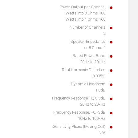
Power Output per Channel
100 Watts into 8 Ohms
160 Watts into 4 Ohms
Number of Channels
2
Speaker Impedance
4 or 8 Ohms
Rated Power Band
20Hz to 20kHz
Total Harmonic Distortion
0.005%
Dynamic Headroom
1.8dB
Frequency Response +0,-0.5dB
20Hz to 20kHz
Frequency Response, +0, -3dB
10Hz to 100kHz
Sensitivity Phono (Moving Coil)
N/A