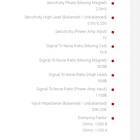
Sensitivity Phono (Moving Magnet)
2.5mV
Sensitivity High Level (Balanced / Unbalanced)
0.5V/0.25V
Sensitivity (Power Amp input)
1V
Signal To Noise Ratio (Moving Coil)
N/A
Signal To Noise Ratio (Moving Magnet)
82dB
Signal To Noise Ratio (High Level)
95dB
Signal To Noise Ratio (Power Amp input)
110dB
Input Impedance (Balanced / Unbalanced)
20K/20K
Damping Factor
8 Ohms: >200
4 Ohms: >100