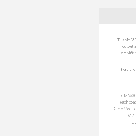
The MA5300
output a
amplifie
There are 
The MA5300
each coax
Audio Module
the DA2 
DS