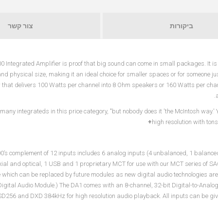
ביקורות
צור קשר
 Integrated Amplifier is proof that big sound can come in small packages. It is 
nd physical size, making it an ideal choice for smaller spaces or for someone j
r that delivers 100 Watts per channel into 8 Ohm speakers or 160 Watts per ch
many integrateds in this price category, "but nobody does it 'the McIntosh way.' 
high resolution with tons
’s complement of 12 inputs includes 6 analog inputs (4 unbalanced, 1 balanced
ial and optical, 1 USB and 1 proprietary MCT for use with our MCT series of SA
 which can be replaced by future modules as new digital audio technologies ar
Digital Audio Module.) The DA1 comes with an 8-channel, 32-bit Digital-to-Ana
D256 and DXD 384kHz for high resolution audio playback. All inputs can be give