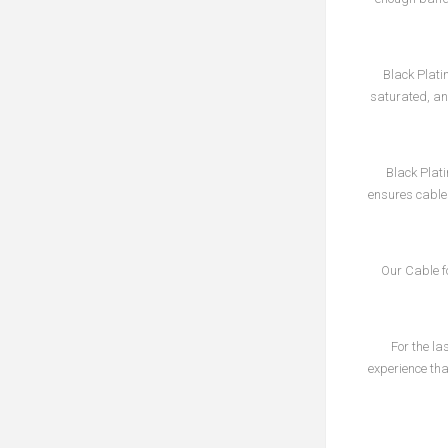
Black Plati
saturated, an
Black Plati
ensures cables
Our Cable fo
For the la
experience tha