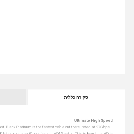
סקירה כללית
Ultimate High Speed
st. Black Platinum is the fastest cable out there, rated at 27Gbps—
” label, meaning it’s our fastest HDMI cable. This is how UltraHD is