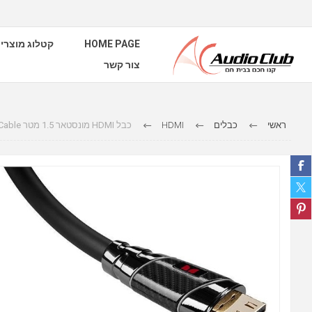
קטלוג מוצרי
HOME PAGE
צור קשר
כבל HDMI מונסטאר 1.5 מטר UltraHD Black Platinum 4K HDMI Cable
HDMI
כבלים
ראשי