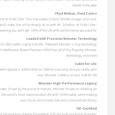
meant to be seen.
Fluid Motion, Vivid Colors
 8-16 Bit Color. This translates to fluid, filmlike images and vivid,
D video, but will probably do so with 4K, 30/60Hz, 8-14 Bit Color-
eaning you don’t get 100% of the UltraHD performance you paid for.
Loaded with Precision Monster Technology
cts offer better signal transfer. Patented Monster V-Grip technology
 interference. Black Platinum HDMI has all of this flagship Monster
technology, and more.
Cable for Life
ll replace it. Add to that our lifetime warranty and you really can’t
lose. Monster Cable is on your side for life.
Monster High-Performance Legacy
eo. Driven by the purist of motives, Monster thrives on creating an
his, the world's most sophisticated UltraHD HDMI cable, we’re making
your music and movies look and sound extraordinary.
ISF-Certified
y the Imaging Science Foundation (ISF) for high-resolution displays.