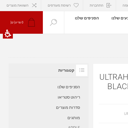
מה
התחברות
רשימת מעודפים
השוואת מוצרים
ים שלנו
הסניפים שלנו
פריט[ים]
0
קטגוריות
כבל HDMI מונסטאר 1.5 מטר U
BLAC
הסניפים שלנו
ריהוט סטריאו
סדרות מוצרים
מותגים