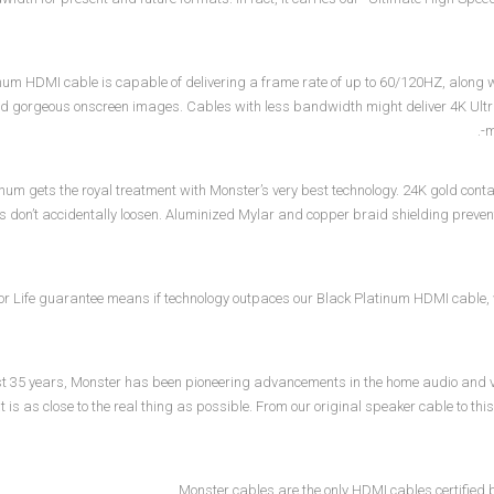
num HDMI cable is capable of delivering a frame rate of up to 60/120HZ, along with
d gorgeous onscreen images. Cables with less bandwidth might deliver 4K UltraH
-m
num gets the royal treatment with Monster’s very best technology. 24K gold conta
 don’t accidentally loosen. Aluminized Mylar and copper braid shielding prevent
r Life guarantee means if technology outpaces our Black Platinum HDMI cable, we’
st 35 years, Monster has been pioneering advancements in the home audio and vid
t is as close to the real thing as possible. From our original speaker cable to t
Monster cables are the only HDMI cables certified b