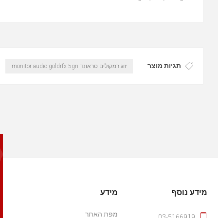
תגיות מוצר
זוג רמקולים סראונד monitor audio goldrfx 5gn
מידע נוסף
מידע
מפת האתר
03-5166919