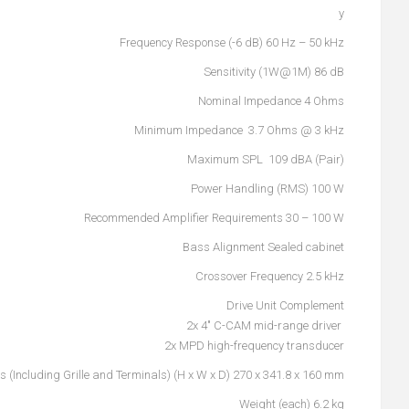
y
Frequency Response (-6 dB) 60 Hz – 50 kHz
Sensitivity (1W@1M) 86 dB
Nominal Impedance 4 Ohms
Minimum Impedance 3.7 Ohms @ 3 kHz
(Maximum SPL 109 dBA (Pair
Power Handling (RMS) 100 W
Recommended Amplifier Requirements 30 – 100 W
Bass Alignment Sealed cabinet
Crossover Frequency 2.5 kHz
Drive Unit Complement
2x 4" C-CAM mid-range driver
2x MPD high-frequency transducer
s (Including Grille and Terminals) (H x W x D) 270 x 341.8 x 160 mm
Weight (each) 6.2 kg