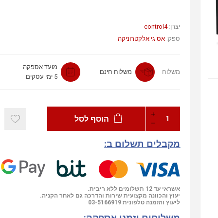
יצרן:
control4
ספק:
אס גי אלקטרוניקה
מועד אספקה
משלוח
משלוח חינם
5 ימי עסקים
הוסף לסל
מקבלים תשלום ב:
אשראי עד 12 תשלומים ללא ריבית.
יעוץ והכוונה מקצועית שירות והדרכה גם לאחר הקניה.
ליעוץ והזמנה טלפונית
03-5166919